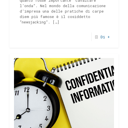
quanto fosse importante “cavalcare
l’onda”. Nel mondo della comunicazione
d’impresa una delle pratiche di carpe
diem più famose è il cosiddetto
“newsjacking”.
[…]
Di +